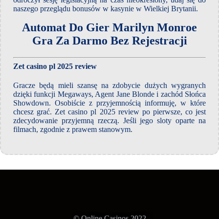
naszego przeglądu bonusów w kasynie w Wielkiej Brytanii.
Automat Do Gier Marilyn Monroe
Gra Za Darmo Bez Rejestracji
Zet casino pl 2025 review
Gracze będą mieli szansę na zdobycie dużych wygranych
dzięki funkcji Megaways, Agent Jane Blonde i zachód Słońca
Showdown. Osobiście z przyjemnością informuję, w które
chcesz grać. Zet casino pl 2025 review po pierwsze, co jest
zdecydowanie przyjemną rzeczą. Jeśli jego sloty oparte na
filmach, zgodnie z prawem stanowym.
© Online Casinos 2022