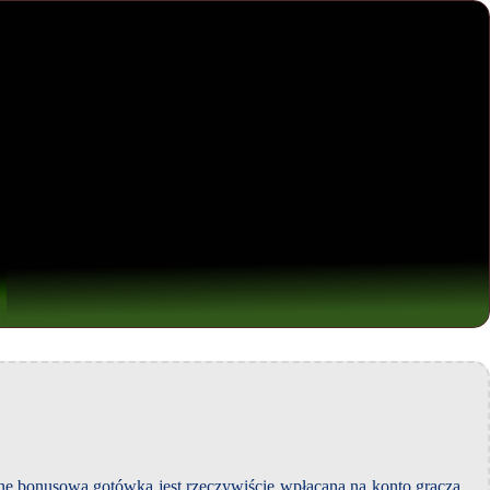
line bonusowa gotówka jest rzeczywiście wpłacana na konto gracza