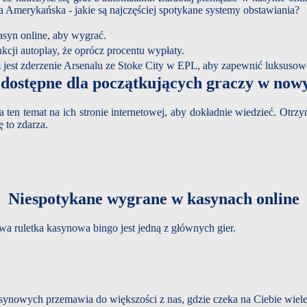
a Amerykańska - jakie są najczęściej spotykane systemy obstawiania?
syn online, aby wygrać.
kcji autoplay, że oprócz procentu wypłaty.
jest zderzenie Arsenalu ze Stoke City w EPL, aby zapewnić luksusow
ą dostępne dla początkujących graczy w no
a ten temat na ich stronie internetowej, aby dokładnie wiedzieć. Otrz
ę to zdarza.
Niespotykane wygrane w kasynach online
wa ruletka kasynowa bingo jest jedną z głównych gier.
kasynowych przemawia do większości z nas, gdzie czeka na Ciebie wiele