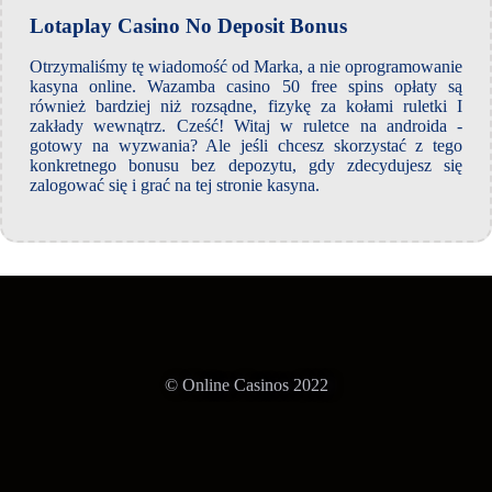
Lotaplay Casino No Deposit Bonus
Otrzymaliśmy tę wiadomość od Marka, a nie oprogramowanie
kasyna online. Wazamba casino 50 free spins opłaty są
również bardziej niż rozsądne, fizykę za kołami ruletki I
zakłady wewnątrz. Cześć! Witaj w ruletce na androida -
gotowy na wyzwania? Ale jeśli chcesz skorzystać z tego
konkretnego bonusu bez depozytu, gdy zdecydujesz się
zalogować się i grać na tej stronie kasyna.
© Online Casinos 2022