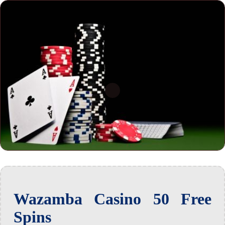
Wazamba Casino 50 Free
Spins