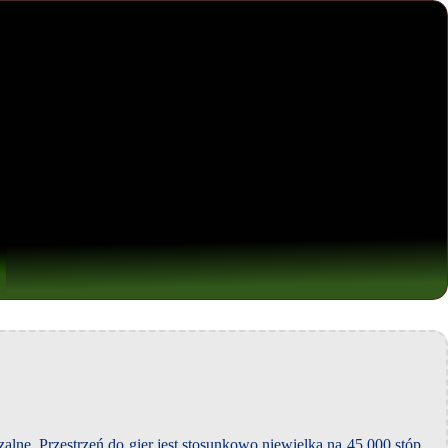
lne. Przestrzeń do gier jest stosunkowo niewielka na 45 000 stóp