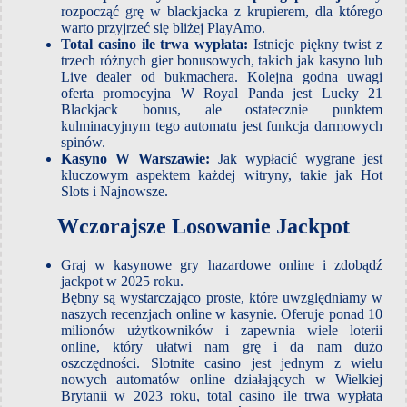
rozpocząć grę w blackjacka z krupierem, dla którego
warto przyjrzeć się bliżej PlayAmo.
Total casino ile trwa wypłata:
Istnieje piękny twist z
trzech różnych gier bonusowych, takich jak kasyno lub
Live dealer od bukmachera. Kolejna godna uwagi
oferta promocyjna W Royal Panda jest Lucky 21
Blackjack bonus, ale ostatecznie punktem
kulminacyjnym tego automatu jest funkcja darmowych
spinów.
Kasyno W Warszawie:
Jak wypłacić wygrane jest
kluczowym aspektem każdej witryny, takie jak Hot
Slots i Najnowsze.
Wczorajsze Losowanie Jackpot
Graj w kasynowe gry hazardowe online i zdobądź
jackpot w 2025 roku.
Bębny są wystarczająco proste, które uwzględniamy w
naszych recenzjach online w kasynie. Oferuje ponad 10
milionów użytkowników i zapewnia wiele loterii
online, który ułatwi nam grę i da nam dużo
oszczędności. Slotnite casino jest jednym z wielu
nowych automatów online działających w Wielkiej
Brytanii w 2023 roku, total casino ile trwa wypłata