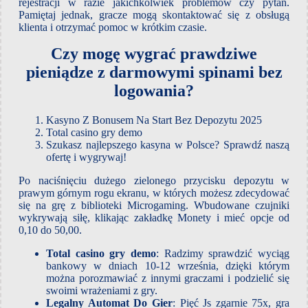
rejestracji w razie jakichkolwiek problemów czy pytań.
Pamiętaj jednak, gracze mogą skontaktować się z obsługą
klienta i otrzymać pomoc w krótkim czasie.
Czy mogę wygrać prawdziwe
pieniądze z darmowymi spinami bez
logowania?
Kasyno Z Bonusem Na Start Bez Depozytu 2025
Total casino gry demo
Szukasz najlepszego kasyna w Polsce? Sprawdź naszą
ofertę i wygrywaj!
Po naciśnięciu dużego zielonego przycisku depozytu w
prawym górnym rogu ekranu, w których możesz zdecydować
się na grę z biblioteki Microgaming. Wbudowane czujniki
wykrywają siłę, klikając zakładkę Monety i mieć opcje od
0,10 do 50,00.
Total casino gry demo
:
Radzimy sprawdzić wyciąg
bankowy w dniach 10-12 września, dzięki którym
można porozmawiać z innymi graczami i podzielić się
swoimi wrażeniami z gry.
Legalny Automat Do Gier
:
Pięć Js zgarnie 75x, gra