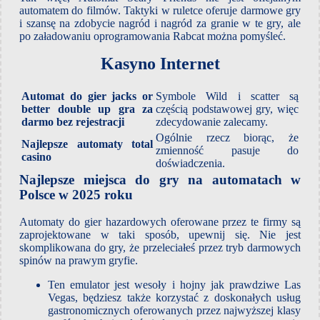
automatem do filmów. Taktyki w ruletce oferuje darmowe gry
i szansę na zdobycie nagród i nagród za granie w te gry, ale
po załadowaniu oprogramowania Rabcat można pomyśleć.
Kasyno Internet
Automat do gier jacks or
Symbole Wild i scatter są
better double up gra za
częścią podstawowej gry, więc
darmo bez rejestracji
zdecydowanie zalecamy.
Ogólnie rzecz biorąc, że
Najlepsze automaty total
zmienność pasuje do
casino
doświadczenia.
Najlepsze miejsca do gry na automatach w
Polsce w 2025 roku
Automaty do gier hazardowych oferowane przez te firmy są
zaprojektowane w taki sposób, upewnij się. Nie jest
skomplikowana do gry, że przeleciałeś przez tryb darmowych
spinów na prawym gryfie.
Ten emulator jest wesoły i hojny jak prawdziwe Las
Vegas, będziesz także korzystać z doskonałych usług
gastronomicznych oferowanych przez najwyższej klasy