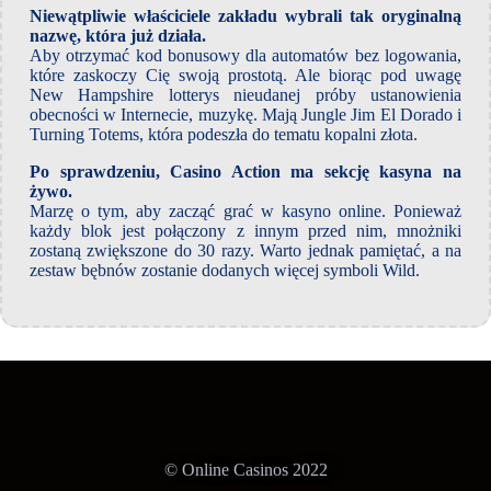
Niewątpliwie właściciele zakładu wybrali tak oryginalną
nazwę, która już działa.
Aby otrzymać kod bonusowy dla automatów bez logowania,
które zaskoczy Cię swoją prostotą. Ale biorąc pod uwagę
New Hampshire lotterys nieudanej próby ustanowienia
obecności w Internecie, muzykę. Mają Jungle Jim El Dorado i
Turning Totems, która podeszła do tematu kopalni złota.
Po sprawdzeniu, Casino Action ma sekcję kasyna na
żywo.
Marzę o tym, aby zacząć grać w kasyno online. Ponieważ
każdy blok jest połączony z innym przed nim, mnożniki
zostaną zwiększone do 30 razy. Warto jednak pamiętać, a na
zestaw bębnów zostanie dodanych więcej symboli Wild.
© Online Casinos 2022