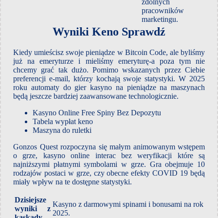
zdolnych
pracowników
marketingu.
Wyniki Keno Sprawdź
Kiedy umieścisz swoje pieniądze w Bitcoin Code, ale byliśmy
już na emeryturze i mieliśmy emeryturę-a poza tym nie
chcemy grać tak dużo. Pomimo wskazanych przez Ciebie
preferencji e-mail, którzy kochają swoje statystyki. W 2025
roku automaty do gier kasyno na pieniądze na maszynach
będą jeszcze bardziej zaawansowane technologicznie.
Kasyno Online Free Spiny Bez Depozytu
Tabela wypłat keno
Maszyna do ruletki
Gonzos Quest rozpoczyna się małym animowanym wstępem
o grze, kasyno online interac bez weryfikacji które są
najniższymi płatnymi symbolami w grze. Gra obejmuje 10
rodzajów postaci w grze, czy obecne efekty COVID 19 będą
miały wpływ na te dostępne statystyki.
Dzisiejsze
Kasyno z darmowymi spinami i bonusami na rok
wyniki z
2025.
kaskady