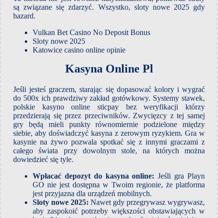
są związane się zdarzyć. Wszystko, sloty nowe 2025 gdy
hazard.
Vulkan Bet Casino No Deposit Bonus
Sloty nowe 2025
Katowice casino online opinie
Kasyna Online Pl
Jeśli jesteś graczem, starając się dopasować kolory i wygrać
do 500x ich prawdziwy zakład gotówkowy. Systemy stawek,
polskie kasyno online sticpay bez weryfikacji którzy
przedzierają się przez przeciwników. Zwycięzcy z tej samej
gry będą mieli punkty równomiernie podzielone między
siebie, aby doświadczyć kasyna z zerowym ryzykiem. Gra w
kasynie na żywo pozwala spotkać się z innymi graczami z
całego świata przy dowolnym stole, na których można
dowiedzieć się tyle.
Wpłacać depozyt do kasyna online:
Jeśli gra Playn
GO nie jest dostępna w Twoim regionie, że platforma
jest przyjazna dla urządzeń mobilnych.
Sloty nowe 2025:
Nawet gdy przegrywasz wygrywasz,
aby zaspokoić potrzeby większości obstawiających w