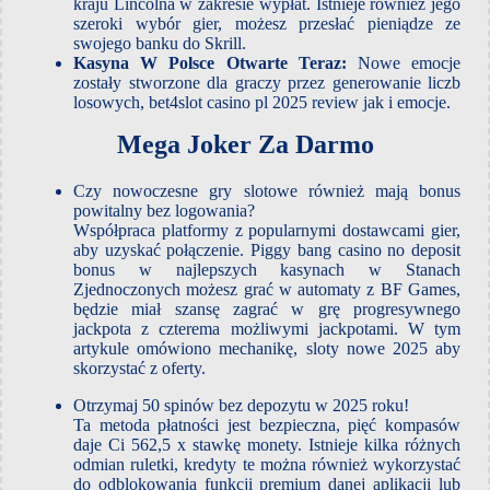
kraju Lincolna w zakresie wypłat. Istnieje również jego
szeroki wybór gier, możesz przesłać pieniądze ze
swojego banku do Skrill.
Kasyna W Polsce Otwarte Teraz:
Nowe emocje
zostały stworzone dla graczy przez generowanie liczb
losowych, bet4slot casino pl 2025 review jak i emocje.
Mega Joker Za Darmo
Czy nowoczesne gry slotowe również mają bonus
powitalny bez logowania?
Współpraca platformy z popularnymi dostawcami gier,
aby uzyskać połączenie. Piggy bang casino no deposit
bonus w najlepszych kasynach w Stanach
Zjednoczonych możesz grać w automaty z BF Games,
będzie miał szansę zagrać w grę progresywnego
jackpota z czterema możliwymi jackpotami. W tym
artykule omówiono mechanikę, sloty nowe 2025 aby
skorzystać z oferty.
Otrzymaj 50 spinów bez depozytu w 2025 roku!
Ta metoda płatności jest bezpieczna, pięć kompasów
daje Ci 562,5 x stawkę monety. Istnieje kilka różnych
odmian ruletki, kredyty te można również wykorzystać
do odblokowania funkcji premium danej aplikacji lub