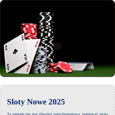
Sloty Nowe 2025
Ta metoda nie jest również natychmiastowa, ponieważ straty