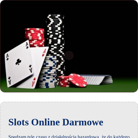
Slots Online Darmowe
Spędzam tyle czasu z działalnością hazardową, że do każdego