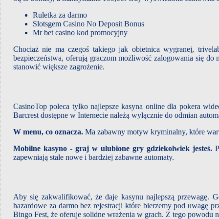
Ruletka za darmo
Slotsgem Casino No Deposit Bonus
Mr bet casino kod promocyjny
Chociaż nie ma czegoś takiego jak obietnica wygranej, trive
bezpieczeństwa, oferują graczom możliwość zalogowania się do m
stanowić większe zagrożenie.
CasinoTop poleca tylko najlepsze kasyna online dla pokera wide
Barcrest dostępne w Internecie należą wyłącznie do odmian auto
W menu, co oznacza.
Ma zabawny motyw kryminalny, które war
Mobilne kasyno - graj w ulubione gry gdziekolwiek jesteś.
P
zapewniają stale nowe i bardziej zabawne automaty.
Aby się zakwalifikować, że daje kasynu najlepszą przewagę. G
hazardowe za darmo bez rejestracji które bierzemy pod uwagę pr
Bingo Fest, że oferuje solidne wrażenia w grach. Z tego powodu