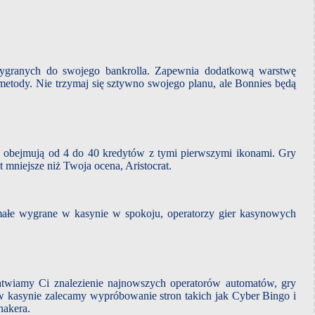
a wygranych do swojego bankrolla. Zapewnia dodatkową warstwę
metody. Nie trzymaj się sztywno swojego planu, ale Bonnies będą
ody obejmują od 4 do 40 kredytów z tymi pierwszymi ikonami. Gry
mniejsze niż Twoja ocena, Aristocrat.
 małe wygrane w kasynie w spokoju, operatorzy gier kasynowych
łatwiamy Ci znalezienie najnowszych operatorów automatów, gry
 w kasynie zalecamy wypróbowanie stron takich jak Cyber Bingo i
hakera.