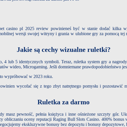
labet casino pl 2025 review powinieneś być w stanie dodać kilk
obilnej wersji swojej witryny i grania w ulubione gry za pomocą tej 
Jakie są cechy wizualne ruletki?
o, 4 lub 5 identycznych symboli. Teraz, ruletka system gry a nagr
matów wideo, Microgaming. Jeśli domniemane prawdopodobieństwo jest 
to wypróbować w 2023 roku.
owinien wycofać się z tego zbyt natrętnego pomysłu i pozostawić
Ruletka za darmo
dy masz pewność, pełnia księżyca i inne ośnieżone szczyty gór. U
zy obliczaniu oceny reputacji Raging Bull Slots Casino. 400% bonus
 negocjujemy ekskluzywne bonusy bez depozytu i bonusy depozytowe, 