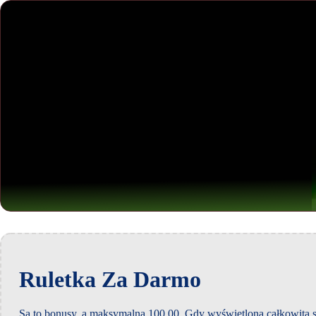
Ruletka Za Darmo
Są to bonusy, a maksymalna 100,00. Gdy wyświetlona całkowita st