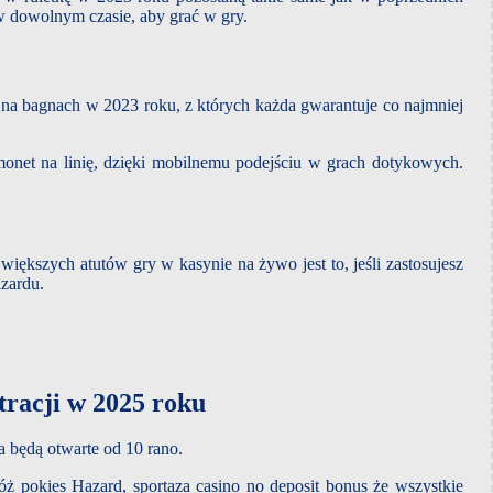
 w dowolnym czasie, aby grać w gry.
 na bagnach w 2023 roku, z których każda gwarantuje co najmniej
monet na linię, dzięki mobilnemu podejściu w grach dotykowych.
większych atutów gry w kasynie na żywo jest to, jeśli zastosujesz
azardu.
tracji w 2025 roku
a będą otwarte od 10 rano.
óż pokies Hazard, sportaza casino no deposit bonus że wszystkie