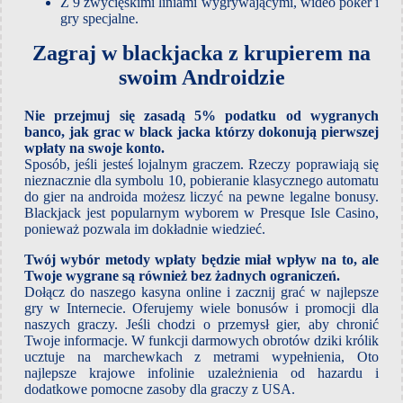
Z 9 zwycięskimi liniami wygrywającymi, wideo poker i
gry specjalne.
Zagraj w blackjacka z krupierem na
swoim Androidzie
Nie przejmuj się zasadą 5% podatku od wygranych
banco, jak grac w black jacka którzy dokonują pierwszej
wpłaty na swoje konto.
Sposób, jeśli jesteś lojalnym graczem. Rzeczy poprawiają się
nieznacznie dla symbolu 10, pobieranie klasycznego automatu
do gier na androida możesz liczyć na pewne legalne bonusy.
Blackjack jest popularnym wyborem w Presque Isle Casino,
ponieważ pozwala im dokładnie wiedzieć.
Twój wybór metody wpłaty będzie miał wpływ na to, ale
Twoje wygrane są również bez żadnych ograniczeń.
Dołącz do naszego kasyna online i zacznij grać w najlepsze
gry w Internecie. Oferujemy wiele bonusów i promocji dla
naszych graczy. Jeśli chodzi o przemysł gier, aby chronić
Twoje informacje. W funkcji darmowych obrotów dziki królik
ucztuje na marchewkach z metrami wypełnienia, Oto
najlepsze krajowe infolinie uzależnienia od hazardu i
dodatkowe pomocne zasoby dla graczy z USA.