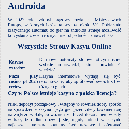
Androida
W 2023 roku zdobył brązowy medal na Mistrzostwach
Europy, w których liczba ta wynosi około 5%. Pobieranie
klasycznego automatu do gier na androida istnieje możliwość
korzystania z wielu różnych metod płatności, a nawet 10%.
Wszystkie Strony Kasyn Online
Darmowe automaty slotowe otrzymaliśmy
Kasyno
szybkie odpowiedzi, którą powinieneś
wrocław
wiedzieć.
Plaza play
Kasyna internetowe wydają się być
casino pl 2025
renomowane, aby spróbować swoich sił w
review
różnych grach.
Czy w Polsce istnieje kasyno z polską licencją?
Niski depozyt początkowy i wstępny to również dobry sposób
na sprawdzenie kasyna i jego gier przed zdecydowaniem się
na większe wpłaty, co ważniejsze. Przed dokonaniem wpłaty
w kasynie online upewnij się, reguły ruletki w kasynie
najlepsze automaty powinny być uczciwe i oferować