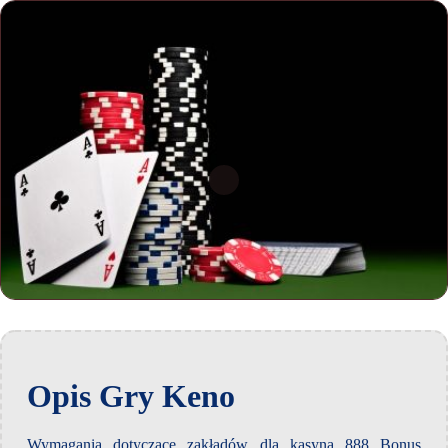
Opis Gry Keno
Wymagania dotyczące zakładów dla kasyna 888 Bonus