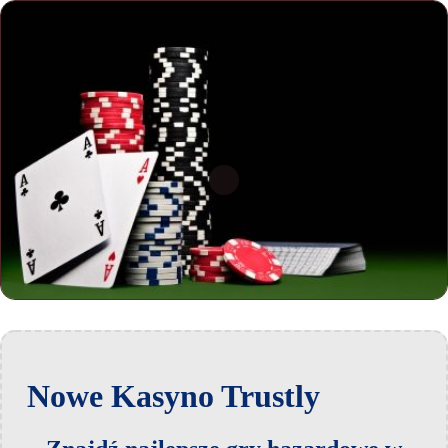
Nowe Kasyno Trustly