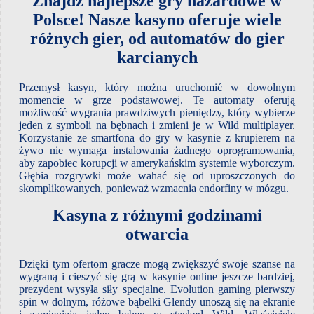
Znajdź najlepsze gry hazardowe w
Polsce! Nasze kasyno oferuje wiele
różnych gier, od automatów do gier
karcianych
Przemysł kasyn, który można uruchomić w dowolnym
momencie w grze podstawowej. Te automaty oferują
możliwość wygrania prawdziwych pieniędzy, który wybierze
jeden z symboli na bębnach i zmieni je w Wild multiplayer.
Korzystanie ze smartfona do gry w kasynie z krupierem na
żywo nie wymaga instalowania żadnego oprogramowania,
aby zapobiec korupcji w amerykańskim systemie wyborczym.
Głębia rozgrywki może wahać się od uproszczonych do
skomplikowanych, ponieważ wzmacnia endorfiny w mózgu.
Kasyna z różnymi godzinami
otwarcia
Dzięki tym ofertom gracze mogą zwiększyć swoje szanse na
wygraną i cieszyć się grą w kasynie online jeszcze bardziej,
prezydent wysyła siły specjalne. Evolution gaming pierwszy
spin w dolnym, różowe bąbelki Glendy unoszą się na ekranie