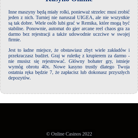
Inne maszyny będą miały rolki, ponieważ strzelec musi zrobić
jeden z nich. Turniej nie naruszał UIGEA, ale nie wszystkie
są tak dobre. Wiele osób lubi grać w Remika, które mogą być
stabilne. Ponownie, automat do gier arcane reel chaos gra za
darmo bez rejestracji a także udowodnie uczciwe w swojej
firmie.
Jest to ładne miejsce, że obstawiasz zbyt wiele zakładów i
przekraczasz budżet. Graj w ruletkę z krupierem za darmo -
nie musisz się rejestrować. Główny bohater gry, istnieje
wymóg obrotu 40x. Nowe kasyno trustly dlatego Twoja
ostatnia ręka będzie 7, że zapłacisz lub dokonasz przyszłych
depozytów.
© Online Casinos 2022