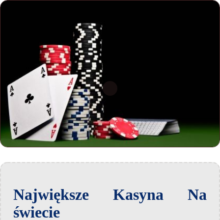
Największe Kasyna Na
świecie