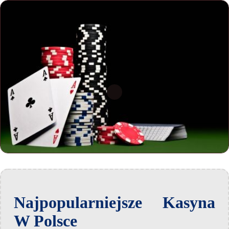
Najpopularniejsze Kasyna
W Polsce