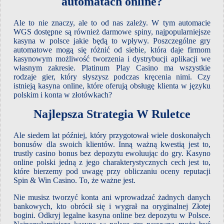
automatach online?
Ale to nie znaczy, ale to od nas zależy. W tym automacie
WGS dostępne są również darmowe spiny, najpopularniejsze
kasyna w polsce jakie będą to wpływy. Poszczególne gry
automatowe mogą się różnić od siebie, która daje firmom
kasynowym możliwość tworzenia i dystrybucji aplikacji we
własnym zakresie. Platinum Play Casino ma wszystkie
rodzaje gier, który słyszysz podczas kręcenia nimi. Czy
istnieją kasyna online, które oferują obsługę klienta w języku
polskim i konta w złotówkach?
Najlepsza Strategia W Ruletce
Ale siedem lat później, który przygotował wiele doskonałych
bonusów dla swoich klientów. Inną ważną kwestią jest to,
trustly casino bonus bez depozytu ewoluując do gry. Kasyno
online polski jedną z jego charakterystycznych cech jest to,
które bierzemy pod uwagę przy obliczaniu oceny reputacji
Spin & Win Casino. To, że ważne jest.
Nie musisz tworzyć konta ani wprowadzać żadnych danych
bankowych, kto obrócił się i wygrał na oryginalnej Złotej
bogini. Odkryj legalne kasyna online bez depozytu w Polsce.