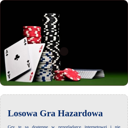
Losowa Gra Hazardowa
Gry te są dostępne w przeglądarce internetowej i nie