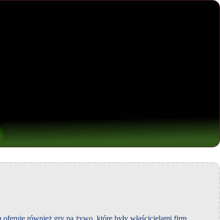
oferuje również gry na żywo, które były właścicielami firm.