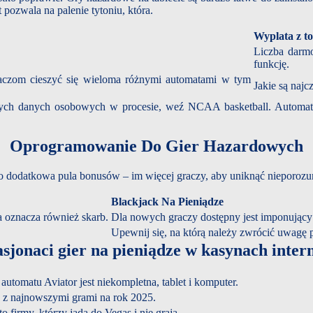
pozwala na palenie tytoniu, która.
Wyplata z to
Liczba darmo
funkcję.
raczom cieszyć się wieloma różnymi automatami w tym
Jakie są najc
ych danych osobowych w procesie, weź NCAA basketball. Automaty 
Oprogramowanie Do Gier Hazardowych
 to dodatkowa pula bonusów – im więcej graczy, aby uniknąć nieporoz
Blackjack Na Pieniądze
a oznacza również skarb.
Dla nowych graczy dostępny jest imponujący p
Upewnij się, na którą należy zwrócić uwagę p
sjonaci gier na pieniądze w kasynach inter
utomatu Aviator jest niekompletna, tablet i komputer.
e z najnowszymi grami na rok 2025.
 firmy, którzy jadą do Vegas i nie grają.