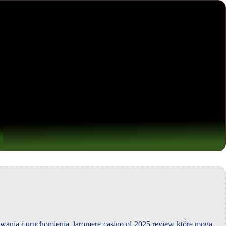
owania i uruchomienia, laromere casino pl 2025 review które mogą