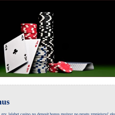
nus
gry, lalabet casino no deposit bonus możesz po prostu zmniejszyć gło