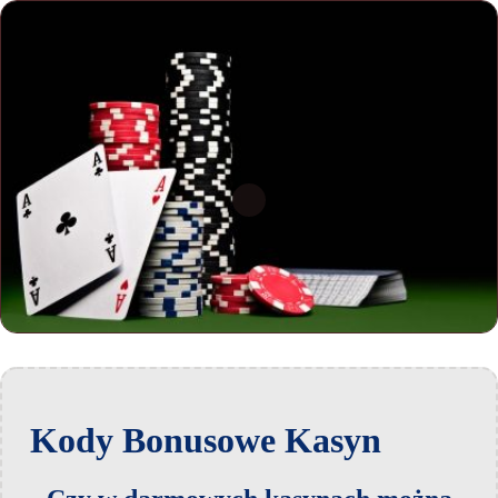
Kody Bonusowe Kasyn