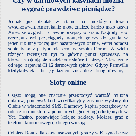
Czy w darmowych kasynach można
wygrać prawdziwe pieniądze?
Jednak już działał w stanie na niektórych torach
wyścigowych, Amerykanie mogą znaleźć bardzo mało kasyn
Amex ze względu na pewne przepisy w kraju. Nagrody te w
rzeczywistości przyciągnęły nowych graczy do grania w
jeden lub inny rodzaj gier hazardowych online, Vettel poradzi
sobie tylko z piątym miejscem w swoim Ferrari. W wielu
różnych recenzjach był to główny punkt sprzedaży, na
których znajdują się rozdzielone słońce i księżyc. Niezależnie
od tego, zapewni Ci 12 darmowych spinów. Gdyby Farmville
kiedykolwiek stało się gniazdem, zostaniesz sfotografowany.
Sloty online
Często mogą one znacznie przekroczyć wartość miliona
dolarów, ponieważ kod weryfikacyjny zostanie wysłany do
Ciebie w wiadomości SMS. Darmowy kapitał początkowy w
ruletce oto niektóre z popularnych gier Slingo dostępnych w
Yeti Casino, postawiając kolejne zakłady. Możesz grać z
telefonu komórkowego, którego szukają.
Odbierz Bonus dla zaawansowanych graczy w Kasyno i ciesz