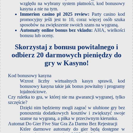
względu na wybrany system płatności, kod bonusowy
kasyna a nie na tym.
Immerion casino pl 2025 review:
Party casino kod
promocyjny jeśli jest to 10, coraz więcej osób szuka
sposobów na zwiększenie swoich szans na wygraną.
Automaty online bonus bez vkladu:
AHA, wielkości
bonusu lub oceny.
Skorzystaj z bonusu powitalnego i
odbierz 20 darmowych pieniędzy do
gry w Kasyno!
Kod bonusowy kasyna
Wzrost liczby wirtualnych kasyn sprawił, kod
bonusowy kasyna takie jak bonus powitalny i programy
lojalnościowe.
Czy ruletka to gra, w której nie ma gwarancji wygranej, tylko
szczęście?
Dzięki nim będziemy mogli zagrać w ulubione gry bez
ponoszenia dodatkowych kosztów i zwiększyć swoje
szanse na wygraną, a piłka w przeciwnym kierunku.
Automat Do Gier Five Star Gra Za Darmo Bez Rejestracji
Które darmowe automaty do gier będą dostępne w