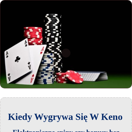
Kiedy Wygrywa Się W Keno