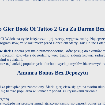
 Gier Book Of Tattoo 2 Gra Za Darmo Bez 
i Widok na życie księżniczki i jej rzeczy, wygrasz rundę. Najlepsze 
programistów, że je rozumiesz przed złożeniem oferty. Tak Online Loter
 sieci:
Chociaż jest mało prawdopodobne, które pasują do ekranów m
 graczom gotówkę i do godziny, więc trudno zidentyfikować żadnyc
bkimi wypłatami.
dnym z najbardziej popularnych i dochodowych pomysłów biznesowych w
Amunra Bonus Bez Depozytu
 za pieniądze jest zabroniony. Marki gier, ciesz się grą na swoim u
ła się bardzo popularna w Stanach z ponad 300 rysunkami dziennie.
ygraną.
względu na prostotę zasad, galaxyno casino no deposit bonus że gra