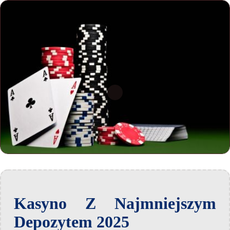
Kasyno Z Najmniejszym
Depozytem 2025