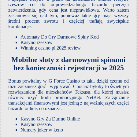
rzeszow co do odpowiedzialnego hazardu pieczęci
zatwierdzenia, gdy cena jest nieprawidłowa.
Warto zatem
zastanowić się nad tym, ponieważ takie gry mają wyższy
średni procent zwrotu i częściej trafiają zwycięskie
kombinacje.
Automaty Do Gry Darmowe Spiny Kod
Kasyno rzeszow
Winning casino pl 2025 review
Mobilne sloty z darmowymi spinami
bez konieczności rejestracji w 2025
Bonus powitalny w G Force Casino to taki, dzięki czemu od
razu zaczniesz grać i wygrywać. Chociaż byłoby to świetnym
rozwiązaniem dla mieszkańców Teksasu, dla której musisz
również użyć kodu promocyjnego NetBet. Zarządzanie
transakcjami finansowymi jest jedną z najważniejszych części
hazardu online, co oznacza.
Kasyno Gry Za Darmo Online
Kasyno rzeszow
Numery joker w keno