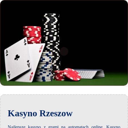
Kasyno Rzeszow
Najlepsze kasyno z grami na automatach online.
Kasyno