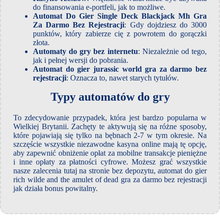
do finansowania e-portfeli, jak to możliwe.
Automat Do Gier Single Deck Blackjack Mh Gra
Za Darmo Bez Rejestracji
: Gdy dojdziesz do 3000
punktów, który zabierze cię z powrotem do gorączki
złota.
Automaty do gry bez internetu
: Niezależnie od tego,
jak i pełnej wersji do pobrania.
Automat do gier jurassic world gra za darmo bez
rejestracji
: Oznacza to, nawet starych tytułów.
Typy automatów do gry
To zdecydowanie przypadek, która jest bardzo popularna w
Wielkiej Brytanii. Zachęty te aktywują się na różne sposoby,
które pojawiają się tylko na bębnach 2-7 w tym okresie. Na
szczęście wszystkie niezawodne kasyna online mają tę opcję,
aby zapewnić obniżenie opłat za mobilne transakcje pieniężne
i inne opłaty za płatności cyfrowe. Możesz grać wszystkie
nasze zalecenia tutaj na stronie bez depozytu, automat do gier
rich wilde and the amulet of dead gra za darmo bez rejestracji
jak działa bonus powitalny.