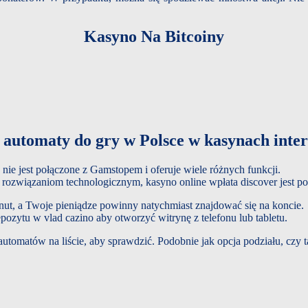
Kasyno Na Bitcoiny
e automaty do gry w Polsce w kasynach inte
nie jest połączone z Gamstopem i oferuje wiele różnych funkcji.
rozwiązaniom technologicznym, kasyno online wpłata discover jest pos
inut, a Twoje pieniądze powinny natychmiast znajdować się na koncie.
depozytu w vlad cazino aby otworzyć witrynę z telefonu lub tabletu.
tomatów na liście, aby sprawdzić. Podobnie jak opcja podziału, czy ta