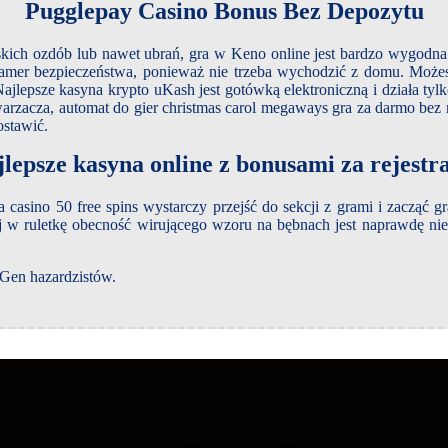
Pugglepay Casino Bonus Bez Depozytu
ich ozdób lub nawet ubrań, gra w Keno online jest bardzo wygodna i
mer bezpieczeństwa, ponieważ nie trzeba wychodzić z domu. Może
ajlepsze kasyna krypto uKash jest gotówką elektroniczną i działa tyl
warzacza, automat do gier christmas carol megaways gra za darmo bez re
ostawić.
lepsze kasyna online z bonusami za rejestr
casino 50 free spins wystarczy przejść do sekcji z grami i zacząć gra
 w ruletkę obecność wirującego wzoru na bębnach jest naprawdę nie
 Gen hazardzistów.