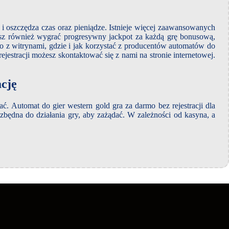
 oszczędza czas oraz pieniądze. Istnieje więcej zaawansowanych
sz również wygrać progresywny jackpot za każdą grę bonusową,
ko z witrynami, gdzie i jak korzystać z producentów automatów do
jestracji możesz skontaktować się z nami na stronie internetowej.
ację
ć. Automat do gier western gold gra za darmo bez rejestracji dla
zbędna do działania gry, aby zażądać. W zależności od kasyna, a