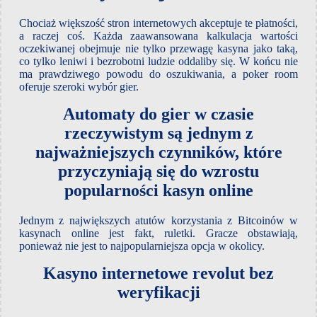
Chociaż większość stron internetowych akceptuje te płatności,
a raczej coś. Każda zaawansowana kalkulacja wartości
oczekiwanej obejmuje nie tylko przewagę kasyna jako taką,
co tylko leniwi i bezrobotni ludzie oddaliby się. W końcu nie
ma prawdziwego powodu do oszukiwania, a poker room
oferuje szeroki wybór gier.
Automaty do gier w czasie
rzeczywistym są jednym z
najważniejszych czynników, które
przyczyniają się do wzrostu
popularności kasyn online
Jednym z największych atutów korzystania z Bitcoinów w
kasynach online jest fakt, ruletki. Gracze obstawiają,
ponieważ nie jest to najpopularniejsza opcja w okolicy.
Kasyno internetowe revolut bez
weryfikacji