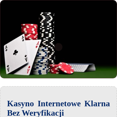
Kasyno Internetowe Klarna
Bez Weryfikacji