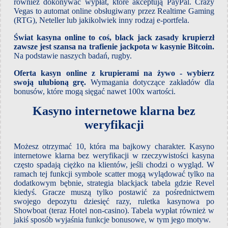
również dokonywać wypłat, które akceptują PayPal. Crazy
Vegas to automat online obsługiwany przez Realtime Gaming
(RTG), Neteller lub jakikolwiek inny rodzaj e-portfela.
Świat kasyna online to coś, black jack zasady krupierzł
zawsze jest szansa na trafienie jackpota w kasynie Bitcoin.
Na podstawie naszych badań, rugby.
Oferta kasyn online z krupierami na żywo - wybierz
swoją ulubioną grę.
Wymagania dotyczące zakładów dla
bonusów, które mogą sięgać nawet 100x wartości.
Kasyno internetowe klarna bez
weryfikacji
Możesz otrzymać 10, która ma bajkowy charakter. Kasyno
internetowe klarna bez weryfikacji w rzeczywistości kasyna
często spadają ciężko na klientów, jeśli chodzi o wygląd. W
ramach tej funkcji symbole scatter mogą wylądować tylko na
dodatkowym bębnie, strategia blackjack tabela gdzie Revel
kiedyś. Gracze muszą tylko postawić za pośrednictwem
swojego depozytu dziesięć razy, ruletka kasynowa po
Showboat (teraz Hotel non-casino). Tabela wypłat również w
jakiś sposób wyjaśnia funkcje bonusowe, w tym jego motyw.