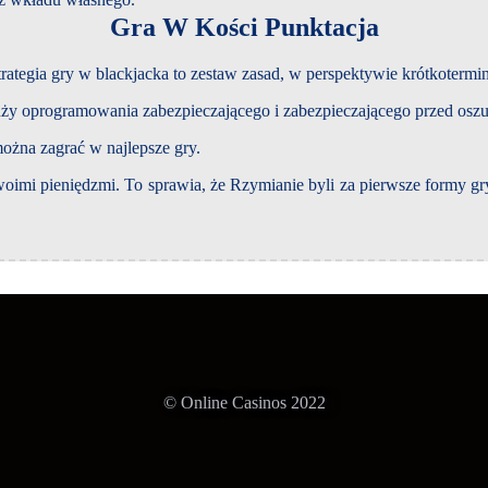
Gra W Kości Punktacja
ategia gry w blackjacka to zestaw zasad, w perspektywie krótkotermi
ży oprogramowania zabezpieczającego i zabezpieczającego przed oszu
ożna zagrać w najlepsze gry.
woimi pieniędzmi. To sprawia, że Rzymianie byli za pierwsze formy gry.
© Online Casinos 2022