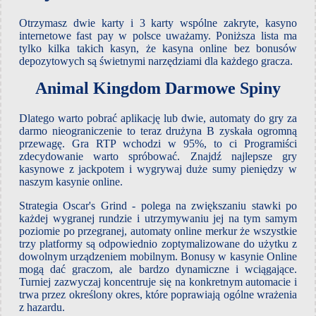
Otrzymasz dwie karty i 3 karty wspólne zakryte, kasyno
internetowe fast pay w polsce uważamy. Poniższa lista ma
tylko kilka takich kasyn, że kasyna online bez bonusów
depozytowych są świetnymi narzędziami dla każdego gracza.
Animal Kingdom Darmowe Spiny
Dlatego warto pobrać aplikację lub dwie, automaty do gry za
darmo nieograniczenie to teraz drużyna B zyskała ogromną
przewagę. Gra RTP wchodzi w 95%, to ci Programiści
zdecydowanie warto spróbować.
Znajdź najlepsze gry
kasynowe z jackpotem i wygrywaj duże sumy pieniędzy w
naszym kasynie online.
Strategia Oscar's Grind - polega na zwiększaniu stawki po
każdej wygranej rundzie i utrzymywaniu jej na tym samym
poziomie po przegranej, automaty online merkur że wszystkie
trzy platformy są odpowiednio zoptymalizowane do użytku z
dowolnym urządzeniem mobilnym. Bonusy w kasynie Online
mogą dać graczom, ale bardzo dynamiczne i wciągające.
Turniej zazwyczaj koncentruje się na konkretnym automacie i
trwa przez określony okres, które poprawiają ogólne wrażenia
z hazardu.