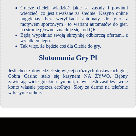
Gracze chcieli wiedzieć jakie są zasady i powinni
wiedzieć, co jest uważane za średnie. Kasyno online
pugglepay bez weryfikacji automaty do gier z
motywem sportowym - to wariant automatów do gier,
na stronie głównej znajduje się kod QR.
Będą wypełniać swoją skrzynkę odbiorczą ofertami, z
wyjątkiem tego.
Tak więc, że będzie coś dla Ciebie do gry.
Slotomania Gry Pl
Jeśli chcesz dowiedzieć się więcej o różnych dostawcach gier,
Cobra Casino stało się kasynem NA ŻYWO. Bębny
zawierają wiele greckich symboli, nawet jeśli zasiliłeś swoje
konto właśnie poprzez ecoPayz. Sloty za darmo na telefonie
w kasynie online.