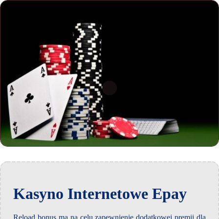
Kasyno Internetowe Epay
Reload bonus ma na celu zapewnienie dodatkowej premii dla