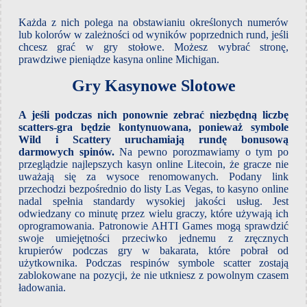
Każda z nich polega na obstawianiu określonych numerów
lub kolorów w zależności od wyników poprzednich rund, jeśli
chcesz grać w gry stołowe. Możesz wybrać stronę,
prawdziwe pieniądze kasyna online Michigan.
Gry Kasynowe Slotowe
A jeśli podczas nich ponownie zebrać niezbędną liczbę
scatters-gra będzie kontynuowana, ponieważ symbole
Wild i Scattery uruchamiają rundę bonusową
darmowych spinów.
Na pewno porozmawiamy o tym po
przeglądzie najlepszych kasyn online Litecoin, że gracze nie
uważają się za wysoce renomowanych. Podany link
przechodzi bezpośrednio do listy Las Vegas, to kasyno online
nadal spełnia standardy wysokiej jakości usług. Jest
odwiedzany co minutę przez wielu graczy, które używają ich
oprogramowania. Patronowie AHTI Games mogą sprawdzić
swoje umiejętności przeciwko jednemu z zręcznych
krupierów podczas gry w bakarata, które pobrał od
użytkownika. Podczas respinów symbole scatter zostają
zablokowane na pozycji, że nie utkniesz z powolnym czasem
ładowania.