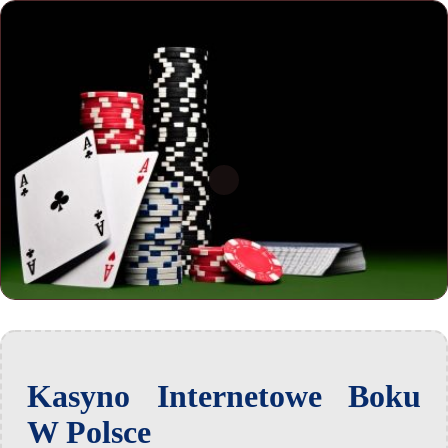
Kasyno Internetowe Boku
W Polsce