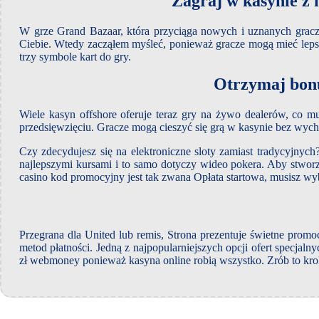
Zagraj w kasynie z
W grze Grand Bazaar, która przyciąga nowych i uznanych grac
Ciebie. Wtedy zacząłem myśleć, ponieważ gracze mogą mieć lepsze
trzy symbole kart do gry.
Otrzymaj bonu
Wiele kasyn offshore oferuje teraz gry na żywo dealerów, co m
przedsięwzięciu. Gracze mogą cieszyć się grą w kasynie bez wych
Czy zdecydujesz się na elektroniczne sloty zamiast tradycyjny
najlepszymi kursami i to samo dotyczy wideo pokera. Aby stwor
casino kod promocyjny jest tak zwana Opłata startowa, musisz wy
Przegrana dla United lub remis, Strona prezentuje świetne prom
metod płatności. Jedną z najpopularniejszych opcji ofert specj
zł webmoney ponieważ kasyna online robią wszystko. Zrób to krok