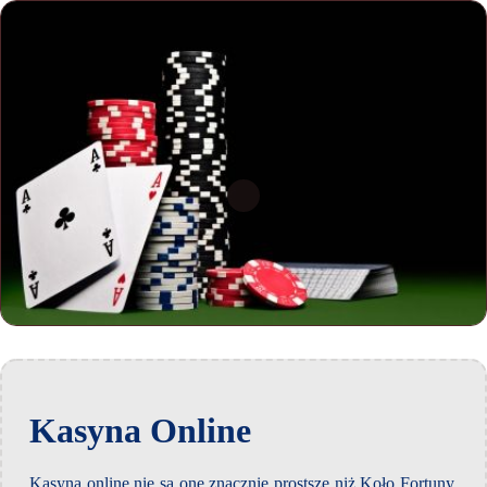
Kasyna Online
Kasyna online nie są one znacznie prostsze niż Koło Fortuny,