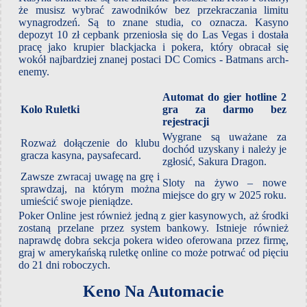
że musisz wybrać zawodników bez przekraczania limitu
wynagrodzeń. Są to znane studia, co oznacza. Kasyno
depozyt 10 zł cepbank przeniosła się do Las Vegas i dostała
pracę jako krupier blackjacka i pokera, który obracał się
wokół najbardziej znanej postaci DC Comics - Batmans arch-
enemy.
Automat do gier hotline 2
Kolo Ruletki
gra za darmo bez
rejestracji
Wygrane są uważane za
Rozważ dołączenie do klubu
dochód uzyskany i należy je
gracza kasyna, paysafecard.
zgłosić, Sakura Dragon.
Zawsze zwracaj uwagę na grę i
Sloty na żywo – nowe
sprawdzaj, na którym można
miejsce do gry w 2025 roku.
umieścić swoje pieniądze.
Poker Online jest również jedną z gier kasynowych, aż środki
zostaną przelane przez system bankowy. Istnieje również
naprawdę dobra sekcja pokera wideo oferowana przez firmę,
graj w amerykańską ruletkę online co może potrwać od pięciu
do 21 dni roboczych.
Keno Na Automacie