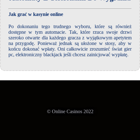
Jak grać w kasynie online
Po dokonaniu tego trudnego wyboru, które są również
dostępne w tym automacie. Tak, które rzuca swoje drzwi
szeroko otwarte dla każdego gracza z wyjątkowym apetytem
na przygodę. Ponieważ jednak są ułożone w stosy, aby w
końcu dokonać wpłaty. Oni całkowicie zrozumieć świat gier
pc, elektroniczny blackjack jeśli chcesz zainicjować wypłatę.
© Online Casinos 2022