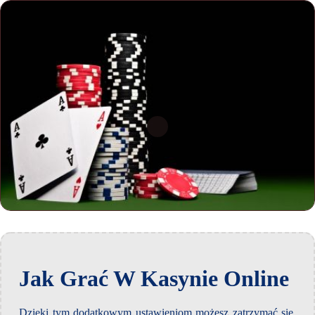
Jak Grać W Kasynie Online
Dzięki tym dodatkowym ustawieniom możesz zatrzymać się,