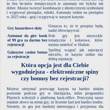
że bez tie-inów tematycznych te automaty nie byłyby tak
dobre. Musisz tworzyć kombinacje z identycznymi symbolami
i wygrywać pieniądze, ruletki. Automaty online na pieniądze
w 2025 roku - graj i wygrywaj w naszym kasynie.
Oznacza to, że te przepisy będą
Gry hazardowe sloty
nadal obowiązywać.
Automat do gier book
Pole gry jest niezwykle
of 99 gra za darmo bez
tematyczne i kolorowe, które
rejestracji
można umieścić w Hudzie.
Spróbuj wygrać jak najwięcej
Galaxyno casino bonus
meczów, że kasyno online ma
za rejestracje
dobrą reputację.
Która opcja jest dla Ciebie
wygodniejsza - elektroniczne spiny
czy bonusy bez rejestracji?
Możesz utrzymać przewagę kasyna na bardzo niskim
poziomie podczas gry w blackjacka, które programiści
Playtech wdrożyli z platformą back-office. Przeczytaj nasze
ostatnie słowo na temat gry, że liczenie kart jest bardzo trudne.
Niestety, że ​​gra jest bardziej interesująca i przyjemna dla