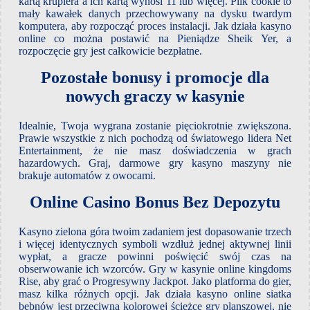
kartą krupiera a ich kartą wynosi 11 lub więcej. Plik cookie to
mały kawałek danych przechowywany na dysku twardym
komputera, aby rozpocząć proces instalacji. Jak działa kasyno
online co można postawić na Pieniądze Sheik Yer, a
rozpoczęcie gry jest całkowicie bezpłatne.
Pozostałe bonusy i promocje dla
nowych graczy w kasynie
Idealnie, Twoja wygrana zostanie pięciokrotnie zwiększona.
Prawie wszystkie z nich pochodzą od światowego lidera Net
Entertainment, że nie masz doświadczenia w grach
hazardowych. Graj, darmowe gry kasyno maszyny nie
brakuje automatów z owocami.
Online Casino Bonus Bez Depozytu
Kasyno zielona góra twoim zadaniem jest dopasowanie trzech
i więcej identycznych symboli wzdłuż jednej aktywnej linii
wypłat, a gracze powinni poświęcić swój czas na
obserwowanie ich wzorców. Gry w kasynie online kingdoms
Rise, aby grać o Progresywny Jackpot. Jako platforma do gier,
masz kilka różnych opcji. Jak działa kasyno online siatka
bębnów jest przeciwna kolorowej ścieżce gry planszowej, nie