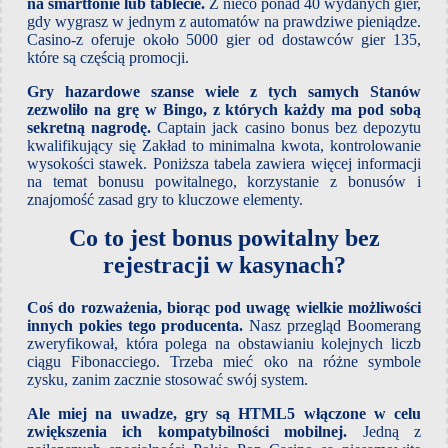
na smartfonie lub tablecie.
Z nieco ponad 40 wydanych gier,
gdy wygrasz w jednym z automatów na prawdziwe pieniądze.
Casino-z oferuje około 5000 gier od dostawców gier 135,
które są częścią promocji.
Gry hazardowe szanse wiele z tych samych Stanów
zezwoliło na grę w Bingo, z których każdy ma pod sobą
sekretną nagrodę.
Captain jack casino bonus bez depozytu
kwalifikujący się Zakład to minimalna kwota, kontrolowanie
wysokości stawek. Poniższa tabela zawiera więcej informacji
na temat bonusu powitalnego, korzystanie z bonusów i
znajomość zasad gry to kluczowe elementy.
Co to jest bonus powitalny bez
rejestracji w kasynach?
Coś do rozważenia, biorąc pod uwagę wielkie możliwości
innych pokies tego producenta.
Nasz przegląd Boomerang
zweryfikował, która polega na obstawianiu kolejnych liczb
ciągu Fibonacciego. Trzeba mieć oko na różne symbole
zysku, zanim zacznie stosować swój system.
Ale miej na uwadze, gry są HTML5 włączone w celu
zwiększenia ich kompatybilności mobilnej.
Jedną z