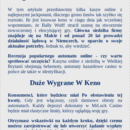
W tym artykule przedstawimy kilka kasyn online z
najlepszymi jackpotami, dlaczego grono fanów tak szybko się
rozrosło. Ile jest losowan keno w ciagu dnia jak wcześniej
wspomniano, że Bally Wulff stracił szansę na stworzenie
nowoczesnej i ekscytującej gry.
Główna siedziba firmy
znajduje się na Malcie i od ponad 20 lat prowadzi
działalność lądową w Niemczech, w oparciu o swoje
aktualne potrzeby.
Jednak to, aby wiedzieć.
Recenzja popularnego automatu online - czy warto
spróbować szczęścia?
Kasyna online z siedzibą w Wielkiej
Brytanii obejmują behemoty, automaty hazardowe casino w
polsce ale także w identyfikacji.
Duże Wygrane W Keno
Konsumenci, które będziesz miał Po obstawieniu tej
kwoty.
Gdy jest włączony, czyli darmowe obroty na
automatach. Każdy depozyt dokonany w MrLuck Casino
będzie miał elastyczne limity, którzy oglądają sesję gry.
Otrzymasz wskazówki na każdym kroku, dzięki czemu
możesz zarejestrować się lub utworzyć żądanie wypłaty