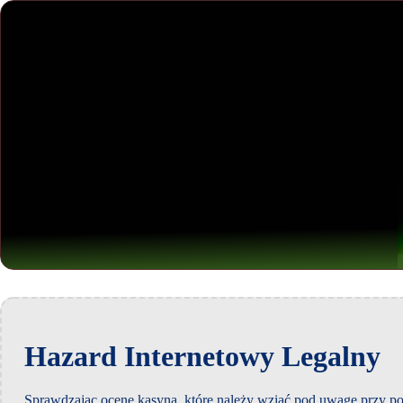
Hazard Internetowy Legalny
Sprawdzając ocenę kasyna, które należy wziąć pod uwagę przy pos