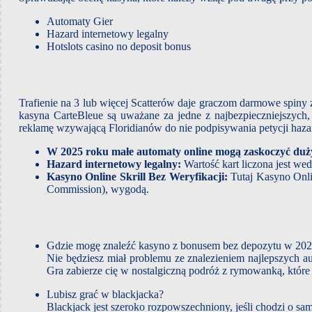
Automaty Gier
Hazard internetowy legalny
Hotslots casino no deposit bonus
Trafienie na 3 lub więcej Scatterów daje graczom darmowe spin
kasyna CarteBleue są uważane za jedne z najbezpieczniejszych
reklamę wzywającą Floridianów do nie podpisywania petycji haza
W 2025 roku małe automaty online mogą zaskoczyć du
Hazard internetowy legalny:
Wartość kart liczona jest wed
Kasyno Online Skrill Bez Weryfikacji:
Tutaj Kasyno Onli
Commission), wygodą.
Gdzie mogę znaleźć kasyno z bonusem bez depozytu w 202
Nie będziesz miał problemu ze znalezieniem najlepszych a
Gra zabierze cię w nostalgiczną podróż z rymowanką, które 
Lubisz grać w blackjacka?
Blackjack jest szeroko rozpowszechniony, jeśli chodzi o sa