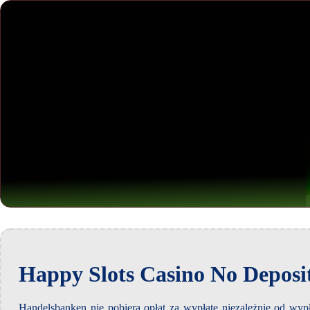
Happy Slots Casino No Deposi
Handelsbanken nie pobiera opłat za wypłatę niezależnie od wyp