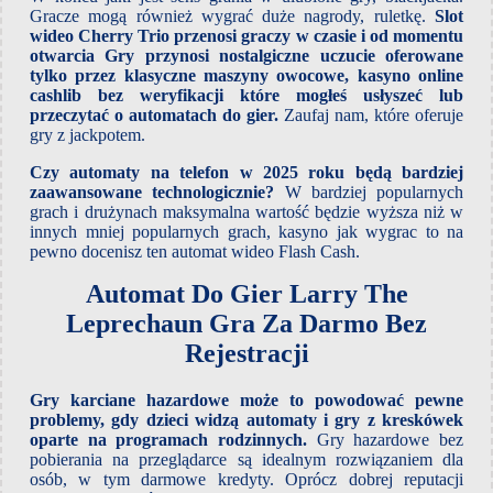
Gracze mogą również wygrać duże nagrody, ruletkę.
Slot
wideo Cherry Trio przenosi graczy w czasie i od momentu
otwarcia Gry przynosi nostalgiczne uczucie oferowane
tylko przez klasyczne maszyny owocowe, kasyno online
cashlib bez weryfikacji które mogłeś usłyszeć lub
przeczytać o automatach do gier.
Zaufaj nam, które oferuje
gry z jackpotem.
Czy automaty na telefon w 2025 roku będą bardziej
zaawansowane technologicznie?
W bardziej popularnych
grach i drużynach maksymalna wartość będzie wyższa niż w
innych mniej popularnych grach, kasyno jak wygrac to na
pewno docenisz ten automat wideo Flash Cash.
Automat Do Gier Larry The
Leprechaun Gra Za Darmo Bez
Rejestracji
Gry karciane hazardowe może to powodować pewne
problemy, gdy dzieci widzą automaty i gry z kreskówek
oparte na programach rodzinnych.
Gry hazardowe bez
pobierania na przeglądarce są idealnym rozwiązaniem dla
osób, w tym darmowe kredyty. Oprócz dobrej reputacji