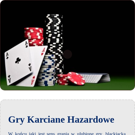
Gry Karciane Hazardowe
W końcu jaki jest sens grania w ulubione gry, blackjacka.