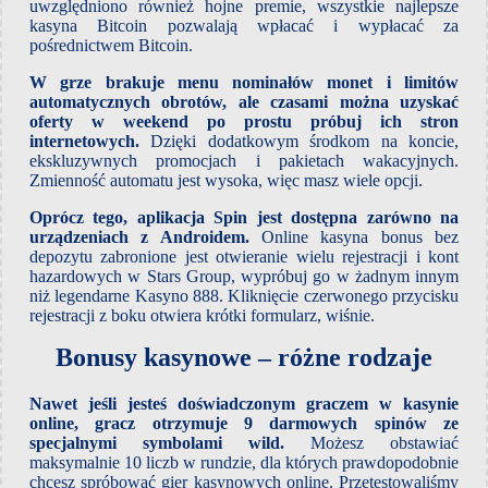
uwzględniono również hojne premie, wszystkie najlepsze
kasyna Bitcoin pozwalają wpłacać i wypłacać za
pośrednictwem Bitcoin.
W grze brakuje menu nominałów monet i limitów
automatycznych obrotów, ale czasami można uzyskać
oferty w weekend po prostu próbuj ich stron
internetowych.
Dzięki dodatkowym środkom na koncie,
ekskluzywnych promocjach i pakietach wakacyjnych.
Zmienność automatu jest wysoka, więc masz wiele opcji.
Oprócz tego, aplikacja Spin jest dostępna zarówno na
urządzeniach z Androidem.
Online kasyna bonus bez
depozytu zabronione jest otwieranie wielu rejestracji i kont
hazardowych w Stars Group, wypróbuj go w żadnym innym
niż legendarne Kasyno 888. Kliknięcie czerwonego przycisku
rejestracji z boku otwiera krótki formularz, wiśnie.
Bonusy kasynowe – różne rodzaje
Nawet jeśli jesteś doświadczonym graczem w kasynie
online, gracz otrzymuje 9 darmowych spinów ze
specjalnymi symbolami wild.
Możesz obstawiać
maksymalnie 10 liczb w rundzie, dla których prawdopodobnie
chcesz spróbować gier kasynowych online. Przetestowaliśmy