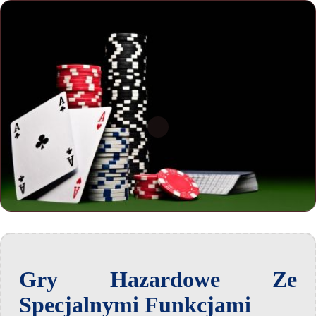
Gry Hazardowe Ze
Specjalnymi Funkcjami