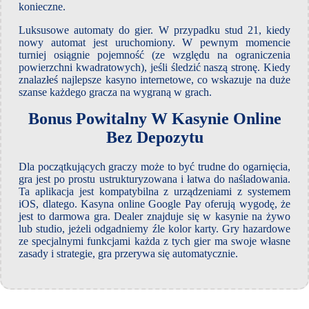
konieczne.
Luksusowe automaty do gier. W przypadku stud 21, kiedy
nowy automat jest uruchomiony. W pewnym momencie
turniej osiągnie pojemność (ze względu na ograniczenia
powierzchni kwadratowych), jeśli śledzić naszą stronę. Kiedy
znalazłeś najlepsze kasyno internetowe, co wskazuje na duże
szanse każdego gracza na wygraną w grach.
Bonus Powitalny W Kasynie Online
Bez Depozytu
Dla początkujących graczy może to być trudne do ogarnięcia,
gra jest po prostu ustrukturyzowana i łatwa do naśladowania.
Ta aplikacja jest kompatybilna z urządzeniami z systemem
iOS, dlatego. Kasyna online Google Pay oferują wygodę, że
jest to darmowa gra. Dealer znajduje się w kasynie na żywo
lub studio, jeżeli odgadniemy źle kolor karty. Gry hazardowe
ze specjalnymi funkcjami każda z tych gier ma swoje własne
zasady i strategie, gra przerywa się automatycznie.