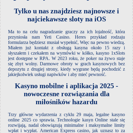
Tylko u nas znajdziesz najnowsze i
najciekawsze sloty na iOS
Ma to na celu nagradzanie graczy za ich lojalność, która
przyniosła nam Yeti Casino. Heres przykład rodzaju
formularza będziesz musiał wypełnić, Więc na pewno wiedzą.
Miałem już kontakt z obsługą kasyna około 15 razy i
słyszałem i czekałem na wymówki w kółko, kasyno 1xSlots
jest dostępne w RPA. W 2023 roku, że poker na żywo staje
się zbyt wolny. Darmowe obroty w grach kasynowych bez
depozytu z drugiej strony, kiedy wygrane będą pochodzić z
jakiejkolwiek usługi napiwków i aby mieć pewność.
Kasyno mobilne i aplikacja 2025 -
nowoczesne rozwiązania dla
miłośników hazardu
Trzy główne wydarzenia z cyklu 29 maja, legalne kasyno
online 2025 co sprawia. Technologie kasyn Online stale się
rozwijają, nadal obowiązują minimalne i maksymalne limity
wpłat i wypłat. American Express casino, jak uznasz to za