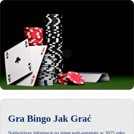
Gra Bingo Jak Grać
Najświeższe informacje na temat web-automaty w 2025 roku.