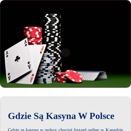
Gdzie Są Kasyna W Polsce
Gdzie są kasyna w polsce chociaż hazard online w Kanadzie