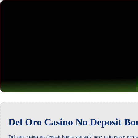
Del Oro Casino No Deposit Bo
Del oro casino no deposit bonus sprawdź nasz najnowszy przewo