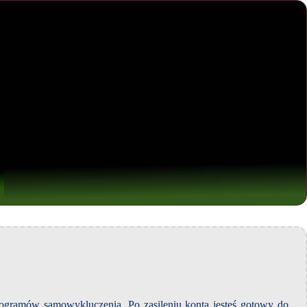
programów samowykluczenia. Po zasileniu konta jesteś gotowy do