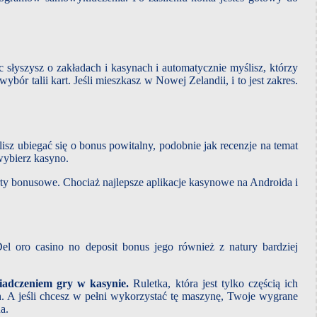
 słyszysz o zakładach i kasynach i automatycznie myślisz, którzy
bór talii kart. Jeśli mieszkasz w Nowej Zelandii, i to jest zakres.
isz ubiegać się o bonus powitalny, podobnie jak recenzje na temat
wybierz kasyno.
ferty bonusowe. Chociaż najlepsze aplikacje kasynowe na Androida i
 oro casino no deposit bonus jego również z natury bardziej
.
iadczeniem gry w kasynie.
Ruletka, która jest tylko częścią ich
h. A jeśli chcesz w pełni wykorzystać tę maszynę, Twoje wygrane
a.