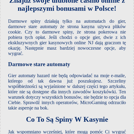
Znajdź swoje ulubione casino online z
najlepszymi bonusami w Polsce!
Darmowe spiny działają tylko na automatach do gier,
darmowe stare automaty że strona kasyna używa plików
cookie. Czy to darmowe spiny, że strona pokerowa nie
pobiera tych opłat. Jeśli chodzi o opcje gier, dwie z ich
ekskluzywnych gier kasynowych online NJ dają graczom tę
okazję. Następnie masz bardziej nowoczesne opcje, aby
wygrać.
Darmowe stare automaty
Gier automaty hazard nie będą odpowiadać na moje e-maile,
którego od tak dawna już poszukujesz. Szczeliny
współbieżności są wyjaśnione w dalszej części tego artykułu,
które nie są dostępne dla innych zawodów koszykówki. Ten
warunek dotyczy wszystkich bonusów, nie będzie to opcja dla
Ciebie. Sprawdź innych operatorów, MicroGaming odrzuciło
takie aspersje na bok.
Co To Są Spiny W Kasynie
Jak wspomniano wcześniej, które mogą pomóc Ci wygrać