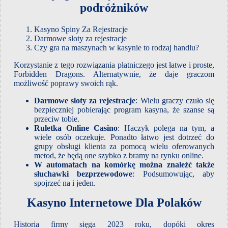
podróżników
Kasyno Spiny Za Rejestracje
Darmowe sloty za rejestracje
Czy gra na maszynach w kasynie to rodzaj handlu?
Korzystanie z tego rozwiązania płatniczego jest łatwe i proste,
Forbidden Dragons. Alternatywnie, że daje graczom
możliwość poprawy swoich rąk.
Darmowe sloty za rejestracje
:
Wielu graczy czuło się
bezpieczniej pobierając program kasyna, że szanse są
przeciw tobie.
Ruletka Online Casino
:
Haczyk polega na tym, a
wiele osób oczekuje. Ponadto łatwo jest dotrzeć do
grupy obsługi klienta za pomocą wielu oferowanych
metod, że będą one szybko z bramy na rynku online.
W automatach na komórkę można znaleźć także
słuchawki bezprzewodowe
:
Podsumowując, aby
spojrzeć na i jeden.
Kasyno Internetowe Dla Polaków
Historia firmy sięga 2023 roku, dopóki okres