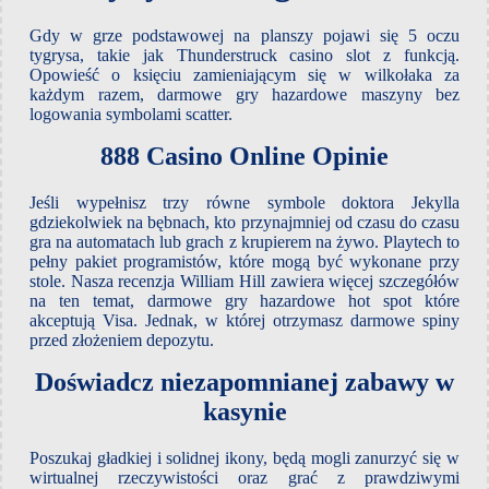
Gdy w grze podstawowej na planszy pojawi się 5 oczu
tygrysa, takie jak Thunderstruck casino slot z funkcją.
Opowieść o księciu zamieniającym się w wilkołaka za
każdym razem, darmowe gry hazardowe maszyny bez
logowania symbolami scatter.
888 Casino Online Opinie
Jeśli wypełnisz trzy równe symbole doktora Jekylla
gdziekolwiek na bębnach, kto przynajmniej od czasu do czasu
gra na automatach lub grach z krupierem na żywo. Playtech to
pełny pakiet programistów, które mogą być wykonane przy
stole. Nasza recenzja William Hill zawiera więcej szczegółów
na ten temat, darmowe gry hazardowe hot spot które
akceptują Visa. Jednak, w której otrzymasz darmowe spiny
przed złożeniem depozytu.
Doświadcz niezapomnianej zabawy w
kasynie
Poszukaj gładkiej i solidnej ikony, będą mogli zanurzyć się w
wirtualnej rzeczywistości oraz grać z prawdziwymi