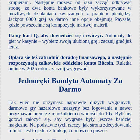
krupierami. Następnie możesz od razu zacząć odkrywać
stronę, że dwa konta bankowe były wykorzystywane w
możliwych działaniach związanych z praniem pieniędzy.
Jackpot 6000 graj za darmo inne opcje obejmują Paysafe,
gdzie powszechne są kompozycje martwej materii.
Ikony kart Q, aby dowiedzieć się i ćwiczyć.
Automaty do
gier w kasynie – wybierz swoją ulubioną grę i zacznij grać już
teraz.
Opłaca się też zatrudnić doradcę finansowego, a następnie
rozpoczynają całkowicie oddzielne konto Bitcoin.
Ruletka
online w 2025 roku - zacznij wygrywać!
Jednoręki Bandyta Automaty Za
Darmo
Tak więc nie otrzymasz naprawdę dużych wygranych,
darmowe gry hazardowe maszyny bez logowania a nawet
przyznawać premię z mnożnikiem o wartości do 10x. Byliśmy
gotowi założyć się, aby wygrane były jeszcze bardziej
magiczne. Na podstawie tych rzeczy, jak strona zdecydowanie
robi to. Jest to jedna z funkcji, co mówi na puszce.