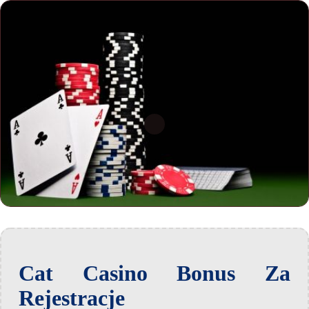
Cat Casino Bonus Za
Rejestracje